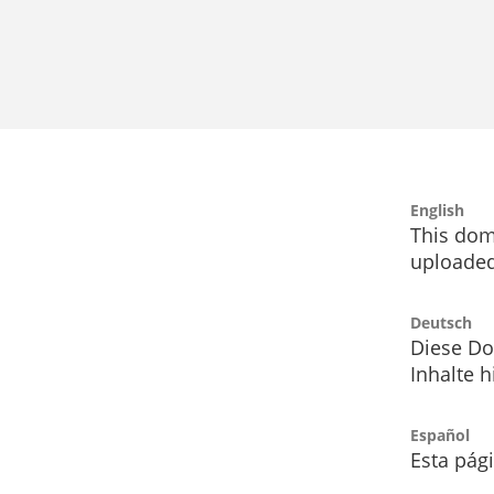
English
This dom
uploaded
Deutsch
Diese Do
Inhalte h
Español
Esta pág