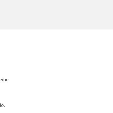
eine
do.